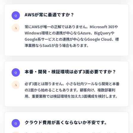
AWSが常に最適ですか？
Q
常にAWSが唯一の正解ではありません。Microsoft 365や
A
Windows環境との連携が中心ならAzure、BigQueryや
Google系サービスとの連携が中心ならGoogle Cloud、標
準業務ならSaaSが合う場合もあります。
本番・開発・検証環境は必ず3面必要ですか？
Q
必ず3面とは限りません。小さな社内ツールなら開発と本番
A
の2面から始めることもあります。顧客向け、複数部署利
用、重要業務では検証環境を加えた3面構成を検討します。
クラウド費用が高くならないか不安です。
Q