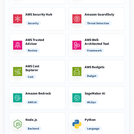
AWS Security Hub
Amazon GuardDuty
Security
Threat Detection
AWS Trusted
AWS Well-
Advisor
Architected Tool
Review
Framework
AWS Cost
AWS Budgets
Explorer
Budget
Cost
Amazon Bedrock
SageMaker AI
AWS AI
MLOps
Node.js
Python
Backend
Language