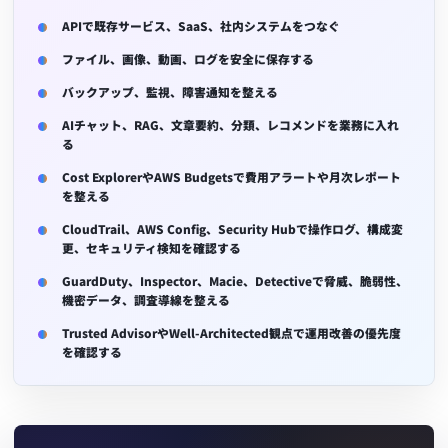
APIで既存サービス、SaaS、社内システムをつなぐ
ファイル、画像、動画、ログを安全に保存する
バックアップ、監視、障害通知を整える
AIチャット、RAG、文章要約、分類、レコメンドを業務に入れ
る
Cost ExplorerやAWS Budgetsで費用アラートや月次レポート
を整える
CloudTrail、AWS Config、Security Hubで操作ログ、構成変
更、セキュリティ検知を確認する
GuardDuty、Inspector、Macie、Detectiveで脅威、脆弱性、
機密データ、調査導線を整える
Trusted AdvisorやWell-Architected観点で運用改善の優先度
を確認する