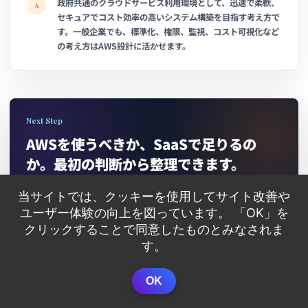
政府共通のクラウドサービス利用環境として、迅速で柔軟、
A
セキュアでコスト効率の高いシステム構築を目指す考え方で
す。一般企業でも、標準化、権限、監視、コスト可視化など
の考え方はAWS設計に活かせます。
Next Step
AWSを使うべきか、SaaSで足りるの
か。最初の判断から整理できます。
クラウドの正解は、技術名だけでは決まりません。 業務、データ、
当サイトでは、クッキーを使用してサイト改善や
予算、社内体制、運用できる範囲を見ながら、最初に作るべき構成を
ユーザー体験の向上を図っています。 「OK」を
一緒に切り分けます。
クリックすることで同意したものとみなされま
す。
クラウド導入を相談する
OK
業務システムの始め方を見る