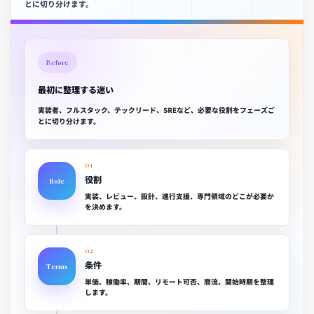
とに切り分けます。
Before
最初に整理する迷い
実装者、フルスタック、テックリード、SREなど、必要な役割をフェーズご
とに切り分けます。
01
役割
Role
実装、レビュー、設計、進行支援、専門領域のどこが必要か
を決めます。
02
条件
Terms
単価、稼働率、期間、リモート可否、商流、開始時期を整理
します。