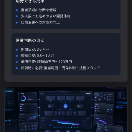
期待できる成果
担当領域の分断を低減
少人数でも進めやすい開発体制
仕様変更への対応力向上
営業判断の目安
期間目安: 3ヶ月〜
稼働目安: 0.8〜1人月
単価目安: 月額80万円〜120万円
相談時に必要: 担当範囲・既存体制・技術スタック