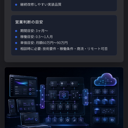
継続改修しやすい実装品質
営業判断の目安
期間目安: 3ヶ月〜
稼働目安: 0.5〜1人月
単価目安: 月額60万円〜90万円
相談時に必要: 技術要件・稼働条件・商流・リモート可否