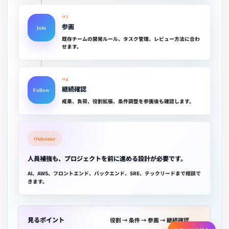
03
参画
Join
既存チームの開発ルール、タスク管理、レビュー方法に合わ
せます。
04
継続確認
Follow
成果、負荷、役割拡張、条件調整を参画後も確認します。
Outcome
人員補強も、プロジェクトを前に進める設計が必要です。
AI、AWS、フロントエンド、バックエンド、SRE、テックリードまで相談で
きます。
見るポイント
役割 → 条件 → 参画 → 継続確認