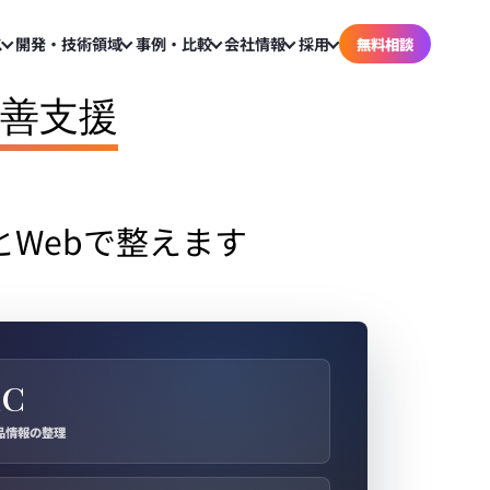
ス
開発・技術領域
事例・比較
会社情報
採用
無料相談
改善支援
とWebで整えます
EC
品情報の整理