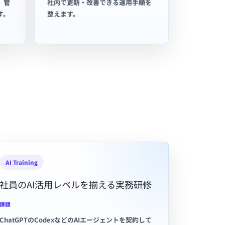
、管
社内で更新・改善できる運用手順を
す。
整えます。
AI Training
社員のAI活用レベルを揃える実務研修
課題
ChatGPTのCodexなどのAIエージェントを契約して